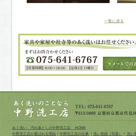
一覧に戻る
あく洗い、汚れ落としの中野洗工店 HOME
中野洗工店が選ばれる理由
｜
中野洗工店の仕事
｜
洗い実績（写真）
｜
洗い