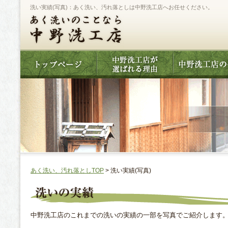
洗い実績(写真)：あく洗い、汚れ落としは中野洗工店へお任せください。
あく洗い、汚れ落としTOP
> 洗い実績(写真)
中野洗工店のこれまでの洗いの実績の一部を写真でご紹介します