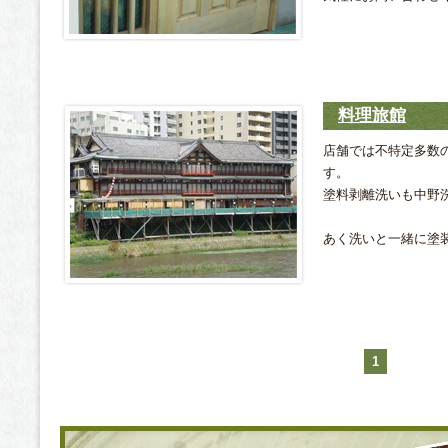
料理旅館
店舗では不特定多数
す。
塗料剥離洗いも中野
あく洗いと一緒に塗
1