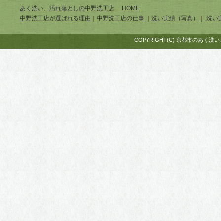
あく洗い、汚れ落としの中野洗工店 HOME
中野洗工店が選ばれる理由
｜
中野洗工店の仕事
｜
洗い実績（写真）
｜
洗い
COPYRIGHT(C) 京都市のあく洗い