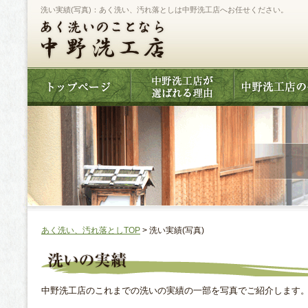
洗い実績(写真)：あく洗い、汚れ落としは中野洗工店へお任せください。
あく洗い、汚れ落としTOP
> 洗い実績(写真)
中野洗工店のこれまでの洗いの実績の一部を写真でご紹介します