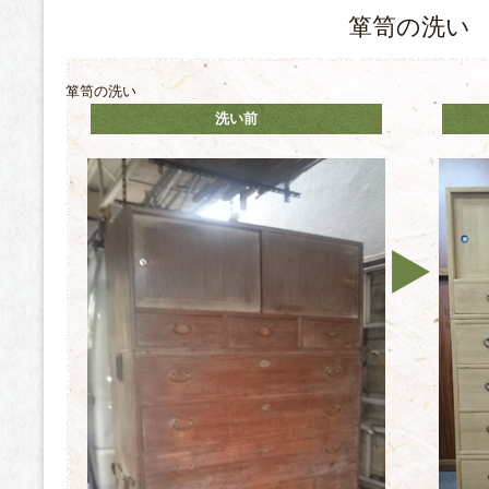
箪笥の洗い
箪笥の洗い
洗い前