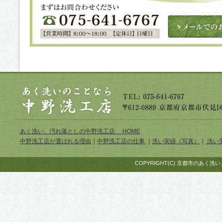
あく洗い、汚れ落としの中野洗工店 HOME
中野洗工店が選ばれる理由
｜
中野洗工店の仕事
｜
洗い実績（写真）
｜
洗い
COPYRIGHT(C) 京都市のあく洗い