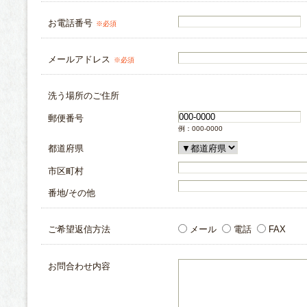
お電話番号
※必須
メールアドレス
※必須
洗う場所のご住所
郵便番号
例：000-0000
都道府県
市区町村
番地/その他
ご希望返信方法
メール
電話
FAX
お問合わせ内容