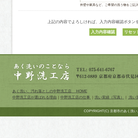
外壁や家具など、ご希望の洗う物をご記
上記の内容でよろしければ、入力内容確認ボタン
あく洗い、汚れ落としの中野洗工店 HOME
中野洗工店が選ばれる理由
｜
中野洗工店の仕事
｜
洗い実績（写真）
｜
洗い
COPYRIGHT(C) 京都市のあく洗い