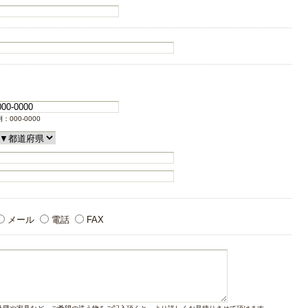
例：000-0000
メール
電話
FAX