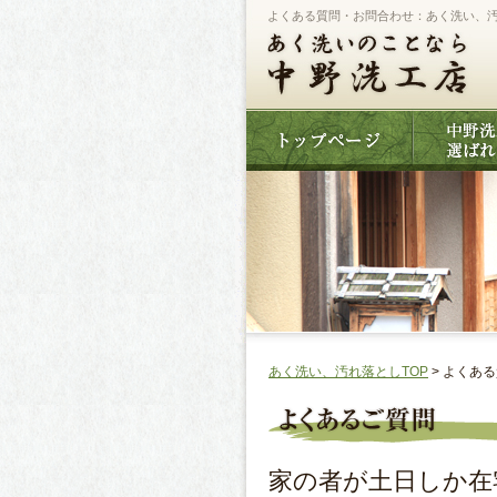
よくある質問・お問合わせ：あく洗い、
あく洗い、汚れ落としTOP
> よくあ
家の者が土日しか在