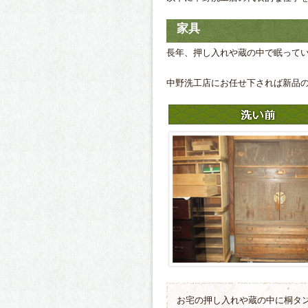
家具
長年、押し入れや蔵の中で眠って
中野洗工店にお任せ下されば新品
お宅の押し入れや蔵の中に桐タ