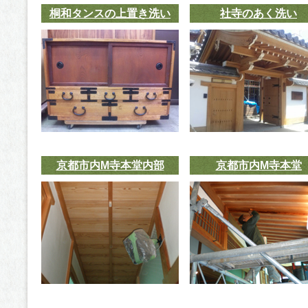
洗いの実績
桐和タンスの上置き洗い
社寺のあく洗い
京都市内M寺本堂内部
京都市内M寺本堂