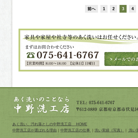
前へ
1
2
3
4
あく洗い、汚れ落としの中野洗工店 HOME
中野洗工店が選ばれる理由
｜
中野洗工店の仕事
｜
洗い実績（写真）
｜
洗い