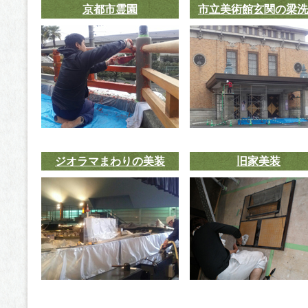
京都市霊園
市立美術館玄関の梁洗
ジオラマまわりの美装
旧家美装