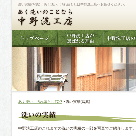
洗い実績(写真)：あく洗い、汚れ落としは中野洗工店へお任せください。
あく洗い、汚れ落としTOP
> 洗い実績(写真)
中野洗工店のこれまでの洗いの実績の一部を写真でご紹介します